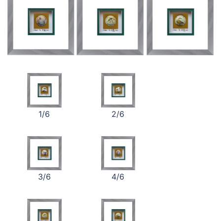
1/6
2/6
3/6
4/6