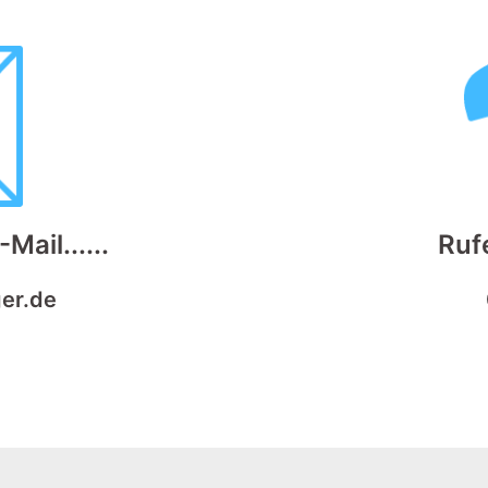
Mail......
Rufe
er.de