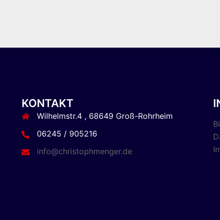
KONTAKT
Wilhelmstr.4 , 68649 Groß-Rohrheim
B
06245 / 905216
D
I
info@christophmenger.de