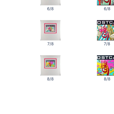
6/8
6/8
7/8
7/8
8/8
8/8